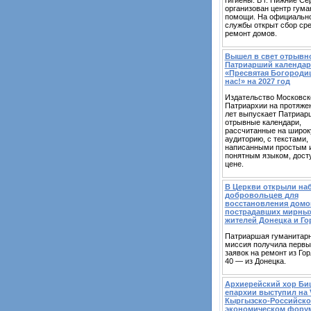
организован центр гума
помощи. На официальн
службы открыт сбор сре
ремонт домов.
Вышел в свет отрывн
Патриарший календар
«Пресвятая Богородиц
нас!» на 2027 год
Издательство Московск
Патриархии на протяже
лет выпускает Патриар
отрывные календари,
рассчитанные на широ
аудиторию, с текстами,
написанными простым 
понятным языком, дост
цене.
В Церкви открыли на
добровольцев для
восстановления домо
пострадавших мирны
жителей Донецка и Г
Патриаршая гуманитар
миссия получила первы
заявок на ремонт из Гор
40 — из Донецка.
Архиерейский хор Би
епархии выступил на V
Кыргызско-Российск
экономическом фору