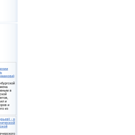
архии
ть
оманова)
нбургской
умена
овным в
ской
етов,
ил и
оров и
го из
рьев) - о
инической
ской
ечерского