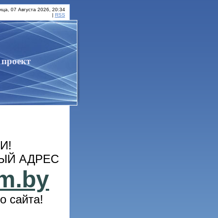
ица, 07 Августа 2026, 20:34
|
RSS
 проект
И!
ЫЙ АДРЕС
m.by
о сайта!