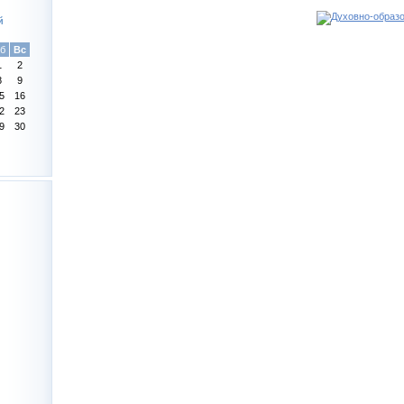
й
б
Вс
1
2
8
9
5
16
2
23
9
30