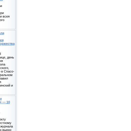
ри
при
и всея
ого
еля
ея
оржества
й
ице, день
ия
копа
ского,
 в Спасо-
ральном
лавил
я
инский и
у
» — 10
ь
екту
естному
 журнала
н вырос