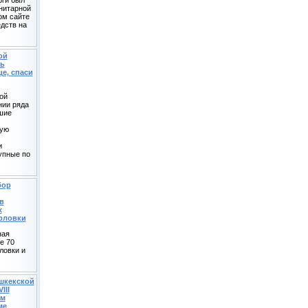
нитарной
ом сайте
дств на
ой
ь
е, спаси
ой
нии ряда
шие
кую
и
упные по
бор
в
х
орловки
ная
е 70
ловки и
шкекской
III
ом
ме