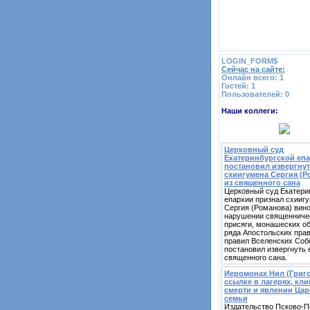
LOGIN_FORM$
Сейчас на сайте:
Онлайн всего:
1
Гостей:
1
Пользователей:
0
Наши коллеги:
Церковный суд
Екатеринбургской еп
постановил извергну
схиигумена Сергия (Р
из священного сана
Церковный суд Екатери
епархии признал схииг
Сергия (Романова) вин
нарушении священниче
присяги, монашеских об
ряда Апостольских прав
правил Вселенских Соб
постановил извергнуть е
священного сана.
Иеромонах Нил (Григо
ссылке в лагерях, кл
смерти и явлении Цар
семьи
Издательство Псково-П