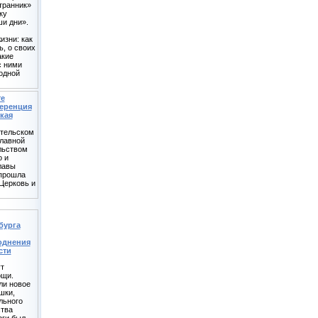
транник»
ку
и дни».
изни: как
, о своих
акие
с ними
одной
те
еренция
кая
ательском
лавной
льством
о и
лавы
 прошла
Церковь и
бурга
однения
сти
ут
ощи.
ли новое
шки,
льного
ства
рги был