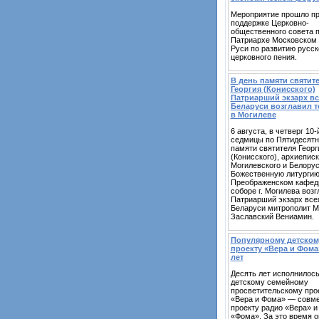
Мероприятие прошло п
поддержке Церковно-
общественного совета 
Патриархе Московском 
Руси по развитию русск
церковного пения.
В день памяти святит
Георгия (Конисского)
Патриарший экзарх вс
Беларуси возглавил т
в Могилеве
6 августа, в четверг 10-
седмицы по Пятидесятн
памяти святителя Георг
(Конисского), архиепис
Могилевского и Белорус
Божественную литургию
Преображенском кафед
соборе г. Могилева возг
Патриарший экзарх все
Беларуси митрополит М
Заславский Вениамин.
Популярному детском
проекту «Вера и Фома
лет
Десять лет исполнилос
детскому семейному
просветительскому про
«Вера и Фома» — совм
проекту радио «Вера» и
«Фома». За это время о