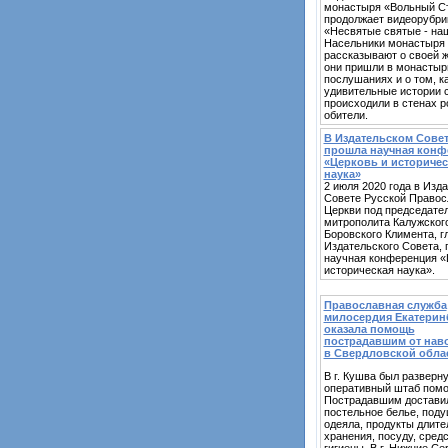
монастыря «Вольный С
продолжает видеорубри
«Несвятые святые - наш
Насельники монастыря
рассказывают о своей ж
они пришли в монастырь
послушаниях и о том, к
удивительные истории 
происходили в стенах р
обители.
В Издательском Сове
прошла научная конф
«Церковь и историчес
наука»
2 июля 2020 года в Изд
Совете Русской Правос
Церкви под председате
митрополита Калужског
Боровского Климента, г
Издательского Совета,
научная конференция «
историческая наука».
Православная служба
милосердия Екатерин
оказала помощь
пострадавшим от нав
в Свердловской обла
В г. Кушва был разверн
оперативный штаб пом
Пострадавшим достави
постельное белье, поду
одеяла, продукты длите
хранения, посуду, сред
гигиены. В г. Нижние Се